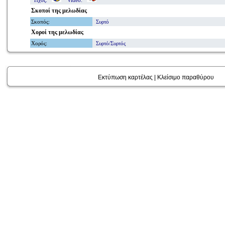
Ήχος:
Video:
Σκοποί
της μελωδίας
Σκοπός
:
Συρτό
Χοροί
της μελωδίας
Χορός
:
Συρτό/Συρτός
Εκτύπωση καρτέλας
|
Κλείσιμο παραθύρου