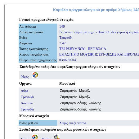
Καρτέλα πραγματολογικού με
αριθμό
λήψεως 14
Γενικά
πραγματολογικά
στοιχεία
Αρ. Λήψ
εω
ς
148
Λαϊκή ονομασία
Σειρά από συρτά με αρχή «Ποτέ τση δεν γερνά η καρδιά
Είδος
Τραγούδι
Διάρκεια
7:47
Τόπος ηχογράφησης
ΤΕΙ ΡΕΘΥΜΝΟΥ - ΠΕΡΙΒΟΛΙΑ
Χώρος ηχογράφησης
ΕΡΓΑΣΤΗΡΙΟ ΜΟΥΣΙΚΗΣ ΣΥΝΘΕΣΗΣ ΚΑΙ ΕΙΚΟΝΑ
Ημερομηνία
ηχογράφησης
03/07/2004
Συνδεδεμένα πολυμέσα καρτέλας πραγματολογικών στοιχείων
Ήχος:
Όργανα
Μουσικοί
Λύρα
Ζυμπραγός Μιχαήλ
Τραγούδι
Ζυμπραγός Μιχαήλ
Λαγούτο
Ζυμπραγουδάκης Ιωάννης
Τραγούδι
Ζυμπραγουδάκης Ιωάννης
Μουσικά στοιχεία
Είδος ρυθμού
Χωρίς επεξεργασία
Συνδεδεμένα πολυμέσα
καρτέλας μουσικών στοιχείων