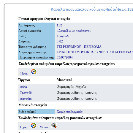
Καρτέλα πραγματολογικού με
αριθμό
λήψεως 15
Γενικά
πραγματολογικά
στοιχεία
Αρ. Λήψ
εω
ς
152
Λαϊκή ονομασία
«Δακρύζω με παράπονο»
Είδος
Τραγούδι
Διάρκεια
6:02
Τόπος ηχογράφησης
ΤΕΙ ΡΕΘΥΜΝΟΥ - ΠΕΡΙΒΟΛΙΑ
Χώρος ηχογράφησης
ΕΡΓΑΣΤΗΡΙΟ ΜΟΥΣΙΚΗΣ ΣΥΝΘΕΣΗΣ ΚΑΙ ΕΙΚΟΝΑ
Ημερομηνία
ηχογράφησης
03/07/2004
Συνδεδεμένα πολυμέσα καρτέλας πραγματολογικών στοιχείων
Ήχος:
Όργανα
Μουσικοί
Λύρα
Ζυμπραγός Μιχαήλ
Τραγούδι
Ζυμπραγουδάκης Ιωάννης
Λαγούτο
Ζυμπραγουδάκης Ιωάννης
Μουσικά στοιχεία
Είδος ρυθμού
Χωρίς επεξεργασία
Συνδεδεμένα πολυμέσα
καρτέλας μουσικών στοιχείων
Ήχος:
Video: