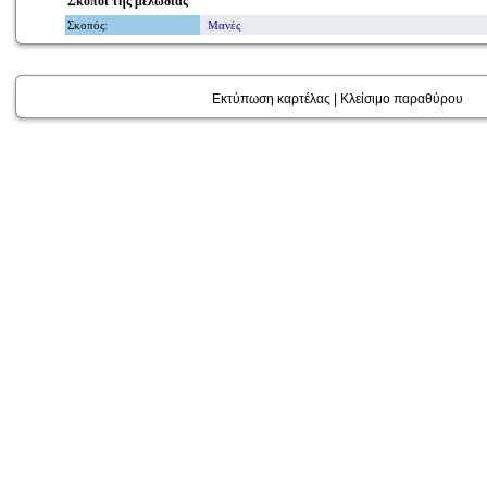
Σκοποί
της μελωδίας
Σκοπός
:
Μανές
Εκτύπωση καρτέλας
|
Κλείσιμο παραθύρου