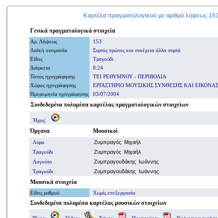
Καρτέλα πραγματολογικού με
αριθμό
λήψεως 15
Γενικά
πραγματολογικά
στοιχεία
Αρ. Λήψ
εω
ς
153
Λαϊκή ονομασία
Συρτός πρώτος και συνέχεια άλλα συρτά
Είδος
Τραγούδι
Διάρκεια
8:24
Τόπος ηχογράφησης
ΤΕΙ ΡΕΘΥΜΝΟΥ - ΠΕΡΙΒΟΛΙΑ
Χώρος ηχογράφησης
ΕΡΓΑΣΤΗΡΙΟ ΜΟΥΣΙΚΗΣ ΣΥΝΘΕΣΗΣ ΚΑΙ ΕΙΚΟΝΑ
Ημερομηνία
ηχογράφησης
03/07/2004
Συνδεδεμένα πολυμέσα καρτέλας πραγματολογικών στοιχείων
Ήχος:
Όργανα
Μουσικοί
Λύρα
Ζυμπραγός Μιχαήλ
Τραγούδι
Ζυμπραγός Μιχαήλ
Λαγούτο
Ζυμπραγουδάκης Ιωάννης
Τραγούδι
Ζυμπραγουδάκης Ιωάννης
Μουσικά στοιχεία
Είδος ρυθμού
Χωρίς επεξεργασία
Συνδεδεμένα πολυμέσα
καρτέλας μουσικών στοιχείων