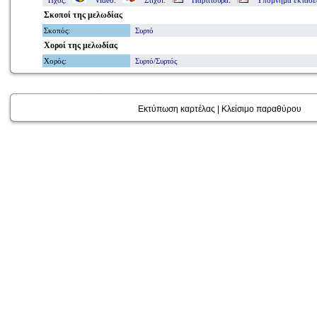
Ήχος:
Video:
Στίχοι:
Παρτιτούρα:
Υπόμνημα εκτάσ
Σκοποί
της μελωδίας
Σκοπός
:
Συρτό
Χοροί
της μελωδίας
Χορός
:
Συρτό/Συρτός
Εκτύπωση καρτέλας
|
Κλείσιμο παραθύρου