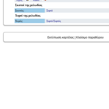
Ήχος:
Video:
Σκοποί
της μελωδίας
Σκοπός
:
Συρτό
Χοροί
της μελωδίας
Χορός
:
Συρτό/Συρτός
Εκτύπωση καρτέλας
|
Κλείσιμο παραθύρου