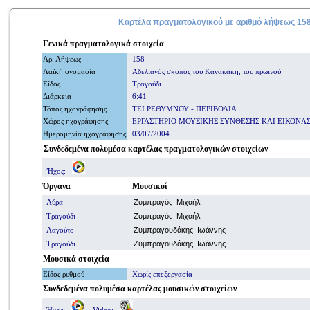
Καρτέλα πραγματολογικού με
αριθμό
λήψεως 15
Γενικά
πραγματολογικά
στοιχεία
Αρ. Λήψ
εω
ς
158
Λαϊκή ονομασία
Αδελιανός σκοπός του Κανακάκη, του πρωινού
Είδος
Τραγούδι
Διάρκεια
6:41
Τόπος ηχογράφησης
ΤΕΙ ΡΕΘΥΜΝΟΥ - ΠΕΡΙΒΟΛΙΑ
Χώρος ηχογράφησης
ΕΡΓΑΣΤΗΡΙΟ ΜΟΥΣΙΚΗΣ ΣΥΝΘΕΣΗΣ ΚΑΙ ΕΙΚΟΝΑ
Ημερομηνία
ηχογράφησης
03/07/2004
Συνδεδεμένα πολυμέσα καρτέλας πραγματολογικών στοιχείων
Ήχος:
Όργανα
Μουσικοί
Λύρα
Ζυμπραγός Μιχαήλ
Τραγούδι
Ζυμπραγός Μιχαήλ
Λαγούτο
Ζυμπραγουδάκης Ιωάννης
Τραγούδι
Ζυμπραγουδάκης Ιωάννης
Μουσικά στοιχεία
Είδος ρυθμού
Χωρίς επεξεργασία
Συνδεδεμένα πολυμέσα
καρτέλας μουσικών στοιχείων