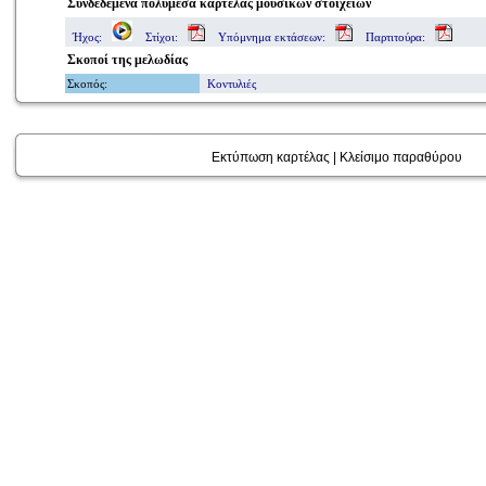
Συνδεδεμένα πολυμέσα
καρτέλας μουσικών στοιχείων
Ήχος:
Στίχοι:
Υπόμνημα εκτάσεων:
Παρτιτούρα:
Σκοποί
της μελωδίας
Σκοπός
:
Κοντυλιές
Εκτύπωση καρτέλας
|
Κλείσιμο παραθύρου