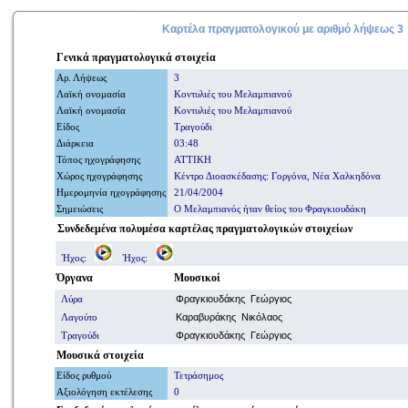
Καρτέλα πραγματολογικού με
αριθμό
λήψεως 3
Γενικά
πραγματολογικά
στοιχεία
Αρ. Λήψ
εω
ς
3
Λαϊκή ονομασία
Κοντυλιές του Μελαμπιανού
Λαϊκή ονομασία
Κοντυλιές του Μελαμπιανού
Είδος
Τραγούδι
Διάρκεια
03:48
Τόπος ηχογράφησης
ΑΤΤΙΚΗ
Χώρος ηχογράφησης
Κέντρο Διοασκέδασης: Γοργόνα, Νέα Χαλκηδόνα
Ημερομηνία
ηχογράφησης
21/04/2004
Σημειώσεις
Ο Μελαμπιανός ήταν θείος του Φραγκιουδάκη
Συνδεδεμένα πολυμέσα καρτέλας πραγματολογικών στοιχείων
Ήχος:
Ήχος:
Όργανα
Μουσικοί
Λύρα
Φραγκιουδάκης Γεώργιος
Λαγούτο
Καραβυράκης Νικόλαος
Τραγούδι
Φραγκιουδάκης Γεώργιος
Μουσικά στοιχεία
Είδος ρυθμού
Τετράσημος
Αξιολόγηση εκτέλεσης
0