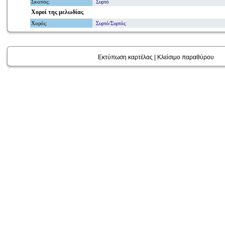
Σκοπός
:
Συρτό
Χοροί
της μελωδίας
Χορός
:
Συρτό/Συρτός
Εκτύπωση καρτέλας
|
Κλείσιμο παραθύρου