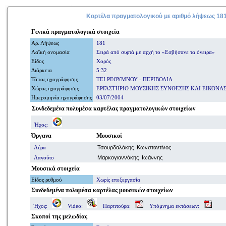
Καρτέλα πραγματολογικού με
αριθμό
λήψεως 18
Γενικά
πραγματολογικά
στοιχεία
Αρ. Λήψ
εω
ς
181
Λαϊκή ονομασία
Σειρά από συρτά με αρχή το «Εσβήσανε τα όνειρα»
Είδος
Χορός
Διάρκεια
5:32
Τόπος ηχογράφησης
ΤΕΙ ΡΕΘΥΜΝΟΥ - ΠΕΡΙΒΟΛΙΑ
Χώρος ηχογράφησης
ΕΡΓΑΣΤΗΡΙΟ ΜΟΥΣΙΚΗΣ ΣΥΝΘΕΣΗΣ ΚΑΙ ΕΙΚΟΝΑ
Ημερομηνία
ηχογράφησης
03/07/2004
Συνδεδεμένα πολυμέσα καρτέλας πραγματολογικών στοιχείων
Ήχος:
Όργανα
Μουσικοί
Λύρα
Τσουρδαλάκης Κωνσταντίνος
Λαγούτο
Μαρκογιαννάκης Ιωάννης
Μουσικά στοιχεία
Είδος ρυθμού
Χωρίς επεξεργασία
Συνδεδεμένα πολυμέσα
καρτέλας μουσικών στοιχείων
Ήχος:
Video:
Παρτιτούρα:
Υπόμνημα εκτάσεων:
Σκοποί
της μελωδίας