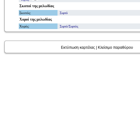
Σκοποί
της μελωδίας
Σκοπός
:
Συρτό
Χοροί
της μελωδίας
Χορός
:
Συρτό/Συρτός
Εκτύπωση καρτέλας
|
Κλείσιμο παραθύρου