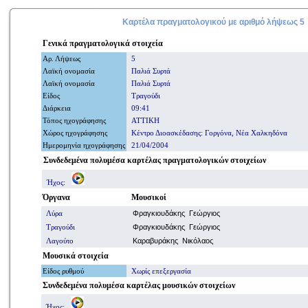
Καρτέλα πραγματολογικού με
αριθμό
λήψεως 5
Γενικά
πραγματολογικά
στοιχεία
Αρ. Λήψ
εω
ς
5
Λαϊκή ονομασία
Παλιά Συρτά
Λαϊκή ονομασία
Παλιά Συρτά
Είδος
Τραγούδι
Διάρκεια
09:41
Τόπος ηχογράφησης
ΑΤΤΙΚΗ
Χώρος ηχογράφησης
Κέντρο Διοασκέδασης: Γοργόνα, Νέα Χαλκηδόνα
Ημερομηνία
ηχογράφησης
21/04/2004
Συνδεδεμένα πολυμέσα καρτέλας πραγματολογικών στοιχείων
Ήχος:
Όργανα
Μουσικοί
Λύρα
Φραγκιουδάκης Γεώργιος
Τραγούδι
Φραγκιουδάκης Γεώργιος
Λαγούτο
Καραβυράκης Νικόλαος
Μουσικά στοιχεία
Είδος ρυθμού
Χωρίς επεξεργασία
Συνδεδεμένα πολυμέσα
καρτέλας μουσικών στοιχείων
Ήχος: