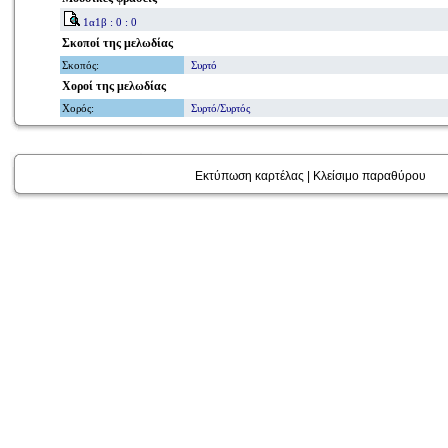
1α1β : 0 : 0
Σκοποί
της μελωδίας
Σκοπός
:
Συρτό
Χοροί
της μελωδίας
Χορός
:
Συρτό/Συρτός
Εκτύπωση καρτέλας
|
Κλείσιμο παραθύρου