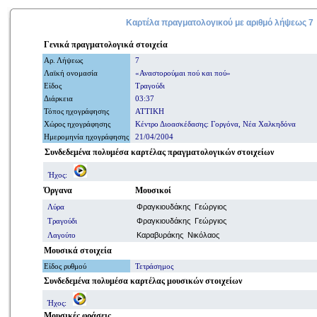
Καρτέλα πραγματολογικού με
αριθμό
λήψεως 7
Γενικά
πραγματολογικά
στοιχεία
Αρ. Λήψ
εω
ς
7
Λαϊκή ονομασία
«Αναστορούμαι πού και πού»
Είδος
Τραγούδι
Διάρκεια
03:37
Τόπος ηχογράφησης
ΑΤΤΙΚΗ
Χώρος ηχογράφησης
Κέντρο Διοασκέδασης: Γοργόνα, Νέα Χαλκηδόνα
Ημερομηνία
ηχογράφησης
21/04/2004
Συνδεδεμένα πολυμέσα καρτέλας πραγματολογικών στοιχείων
Ήχος:
Όργανα
Μουσικοί
Λύρα
Φραγκιουδάκης Γεώργιος
Τραγούδι
Φραγκιουδάκης Γεώργιος
Λαγούτο
Καραβυράκης Νικόλαος
Μουσικά στοιχεία
Είδος ρυθμού
Τετράσημος
Συνδεδεμένα πολυμέσα
καρτέλας μουσικών στοιχείων
Ήχος:
Μουσικές φράσεις