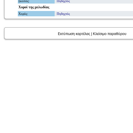
Σκοπός
:
Πηδηχτός
Χοροί
της μελωδίας
Χορός
:
Πηδηχτός
Εκτύπωση καρτέλας
|
Κλείσιμο παραθύρου