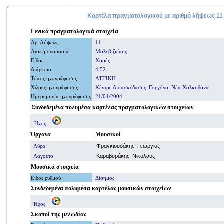
Καρτέλα πραγματολογικού με
αριθμό
λήψεως 11
Γενικά
πραγματολογικά
στοιχεία
Αρ. Λήψ
εω
ς
11
Λαϊκή ονομασία
Μαλεβιζιώτης
Είδος
Χορός
Διάρκεια
4:52
Τόπος ηχογράφησης
ΑΤΤΙΚΗ
Χώρος ηχογράφησης
Κέντρο Διοασκέδασης: Γοργόνα, Νέα Χαλκηδόνα
Ημερομηνία
ηχογράφησης
21/04/2004
Συνδεδεμένα πολυμέσα καρτέλας πραγματολογικών στοιχείων
Ήχος:
Όργανα
Μουσικοί
Λύρα
Φραγκιουδάκης Γεώργιος
Λαγούτο
Καραβυράκης Νικόλαος
Μουσικά στοιχεία
Είδος ρυθμού
Δίσημος
Συνδεδεμένα πολυμέσα
καρτέλας μουσικών στοιχείων
Ήχος:
Σκοποί
της μελωδίας