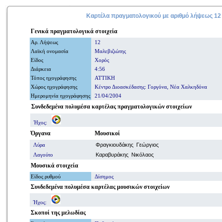
Καρτέλα πραγματολογικού με
αριθμό
λήψεως 12
Γενικά
πραγματολογικά
στοιχεία
Αρ. Λήψ
εω
ς
12
Λαϊκή ονομασία
Μαλεβιζιώτης
Είδος
Χορός
Διάρκεια
4:56
Τόπος ηχογράφησης
ΑΤΤΙΚΗ
Χώρος ηχογράφησης
Κέντρο Διοασκέδασης: Γοργόνα, Νέα Χαλκηδόνα
Ημερομηνία
ηχογράφησης
21/04/2004
Συνδεδεμένα πολυμέσα καρτέλας πραγματολογικών στοιχείων
Ήχος:
Όργανα
Μουσικοί
Λύρα
Φραγκιουδάκης Γεώργιος
Λαγούτο
Καραβυράκης Νικόλαος
Μουσικά στοιχεία
Είδος ρυθμού
Δίσημος
Συνδεδεμένα πολυμέσα
καρτέλας μουσικών στοιχείων
Ήχος:
Σκοποί
της μελωδίας