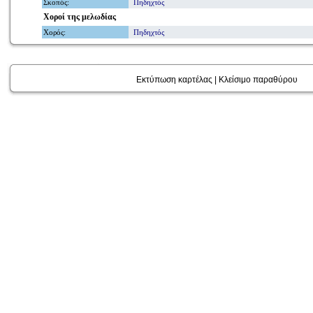
Σκοπός
:
Πηδηχτός
Χοροί
της μελωδίας
Χορός
:
Πηδηχτός
Εκτύπωση καρτέλας
|
Κλείσιμο παραθύρου