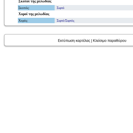
Σκοποί
της μελωδίας
Σκοπός
:
Συρτό
Χοροί
της μελωδίας
Χορός
:
Συρτό/Συρτός
Εκτύπωση καρτέλας
|
Κλείσιμο παραθύρου