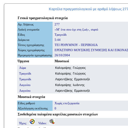
Καρτέλα πραγματολογικού με
αριθμό
λήψεως 27
Γενικά
πραγματολογικά
στοιχεία
Αρ. Λήψ
εω
ς
277
Λαϊκή ονομασία
«Μ’ ένα σου όχι στη ζωή», συρτό
Είδος
Τραγούδι
Διάρκεια
5:44
Τόπος ηχογράφησης
ΤΕΙ ΡΕΘΥΜΝΟΥ - ΠΕΡΙΒΟΛΙΑ
Χώρος ηχογράφησης
ΕΡΓΑΣΤΗΡΙΟ ΜΟΥΣΙΚΗΣ ΣΥΝΘΕΣΗΣ ΚΑΙ ΕΙΚΟΝΑ
Ημερομηνία
ηχογράφησης
26/10/2004
Όργανα
Μουσικοί
Λύρα
Καλομοίρης Γεώργιος
Τραγούδι
Καλομοίρης Γεώργιος
Τραγούδι
Λαρεντζάκης Εμμανουήλ
Λαγούτο
Καλομοίρης Ιωάννης
Λαγούτο
Λαρεντζάκης Εμμανουήλ
Μουσικά στοιχεία
Είδος ρυθμού
Χωρίς επεξεργασία
Αξιολόγηση εκτέλεσης
0
Συνδεδεμένα πολυμέσα
καρτέλας μουσικών στοιχείων
Ήχος:
Video: