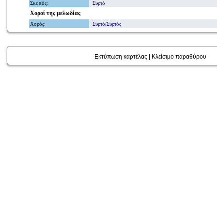
Σκοπός
:
Συρτό
Χοροί
της μελωδίας
Χορός
:
Συρτό/Συρτός
Εκτύπωση καρτέλας
|
Κλείσιμο παραθύρου