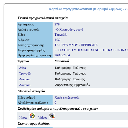
Καρτέλα πραγματολογικού με
αριθμό
λήψεως 27
Γενικά
πραγματολογικά
στοιχεία
Αρ. Λήψ
εω
ς
279
Λαϊκή ονομασία
«Ο Χωρισμός», συρτό
Είδος
Τραγούδι
Διάρκεια
4:32
Τόπος ηχογράφησης
ΤΕΙ ΡΕΘΥΜΝΟΥ - ΠΕΡΙΒΟΛΙΑ
Χώρος ηχογράφησης
ΕΡΓΑΣΤΗΡΙΟ ΜΟΥΣΙΚΗΣ ΣΥΝΘΕΣΗΣ ΚΑΙ ΕΙΚΟΝΑ
Ημερομηνία
ηχογράφησης
26/10/2004
Όργανα
Μουσικοί
Λύρα
Καλομοίρης Γεώργιος
Τραγούδι
Καλομοίρης Γεώργιος
Λαγούτο
Καλομοίρης Ιωάννης
Λαγούτο
Λαρεντζάκης Εμμανουήλ
Μουσικά στοιχεία
Είδος ρυθμού
Χωρίς επεξεργασία
Αξιολόγηση εκτέλεσης
0
Συνδεδεμένα πολυμέσα
καρτέλας μουσικών στοιχείων
Ήχος:
Video:
Σκοποί
της μελωδίας