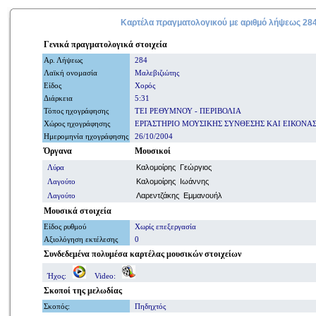
Καρτέλα πραγματολογικού με
αριθμό
λήψεως 28
Γενικά
πραγματολογικά
στοιχεία
Αρ. Λήψ
εω
ς
284
Λαϊκή ονομασία
Μαλεβιζιώτης
Είδος
Χορός
Διάρκεια
5:31
Τόπος ηχογράφησης
ΤΕΙ ΡΕΘΥΜΝΟΥ - ΠΕΡΙΒΟΛΙΑ
Χώρος ηχογράφησης
ΕΡΓΑΣΤΗΡΙΟ ΜΟΥΣΙΚΗΣ ΣΥΝΘΕΣΗΣ ΚΑΙ ΕΙΚΟΝΑ
Ημερομηνία
ηχογράφησης
26/10/2004
Όργανα
Μουσικοί
Λύρα
Καλομοίρης Γεώργιος
Λαγούτο
Καλομοίρης Ιωάννης
Λαγούτο
Λαρεντζάκης Εμμανουήλ
Μουσικά στοιχεία
Είδος ρυθμού
Χωρίς επεξεργασία
Αξιολόγηση εκτέλεσης
0
Συνδεδεμένα πολυμέσα
καρτέλας μουσικών στοιχείων
Ήχος:
Video:
Σκοποί
της μελωδίας
Σκοπός
:
Πηδηχτός