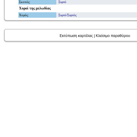
Σκοπός
:
Συρτό
Χοροί
της μελωδίας
Χορός
:
Συρτό/Συρτός
Εκτύπωση καρτέλας
|
Κλείσιμο παραθύρου