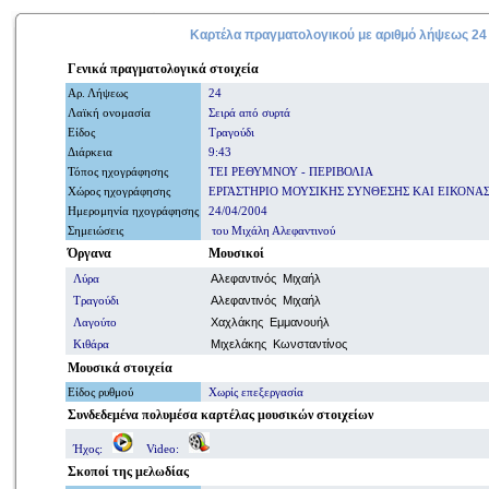
Καρτέλα πραγματολογικού με
αριθμό
λήψεως 24
Γενικά
πραγματολογικά
στοιχεία
Αρ. Λήψ
εω
ς
24
Λαϊκή ονομασία
Σειρά από συρτά
Είδος
Τραγούδι
Διάρκεια
9:43
Τόπος ηχογράφησης
ΤΕΙ ΡΕΘΥΜΝΟΥ - ΠΕΡΙΒΟΛΙΑ
Χώρος ηχογράφησης
ΕΡΓΑΣΤΗΡΙΟ ΜΟΥΣΙΚΗΣ ΣΥΝΘΕΣΗΣ ΚΑΙ ΕΙΚΟΝΑ
Ημερομηνία
ηχογράφησης
24/04/2004
Σημειώσεις
του Μιχάλη Αλεφαντινού
Όργανα
Μουσικοί
Λύρα
Αλεφαντινός Μιχαήλ
Τραγούδι
Αλεφαντινός Μιχαήλ
Λαγούτο
Χαχλάκης Εμμανουήλ
Κιθάρα
Μιχελάκης Κωνσταντίνος
Μουσικά στοιχεία
Είδος ρυθμού
Χωρίς επεξεργασία
Συνδεδεμένα πολυμέσα
καρτέλας μουσικών στοιχείων
Ήχος:
Video:
Σκοποί
της μελωδίας