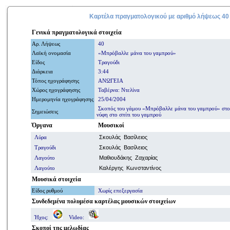
Καρτέλα πραγματολογικού με
αριθμό
λήψεως 40
Γενικά
πραγματολογικά
στοιχεία
Αρ. Λήψ
εω
ς
40
Λαϊκή ονομασία
«Μπρόβαλλε μάνα του γαμπρού»
Είδος
Τραγούδι
Διάρκεια
3:44
Τόπος ηχογράφησης
ΑΝΩΓΕΙΑ
Χώρος ηχογράφησης
Ταβέρνα: Ντελίνα
Ημερομηνία
ηχογράφησης
25/04/2004
Σκοπός του γάμου «Μπρόβαλλε μάνα του γαμπρού» στον
Σημειώσεις
νύφη στο σπίτι του γαμπρού
Όργανα
Μουσικοί
Λύρα
Σκουλάς Βασίλειος
Τραγούδι
Σκουλάς Βασίλειος
Λαγούτο
Μαθιουδάκης Ζαχαρίας
Λαγούτο
Καλέργης Κωνσταντίνος
Μουσικά στοιχεία
Είδος ρυθμού
Χωρίς επεξεργασία
Συνδεδεμένα πολυμέσα
καρτέλας μουσικών στοιχείων
Ήχος:
Video:
Σκοποί
της μελωδίας