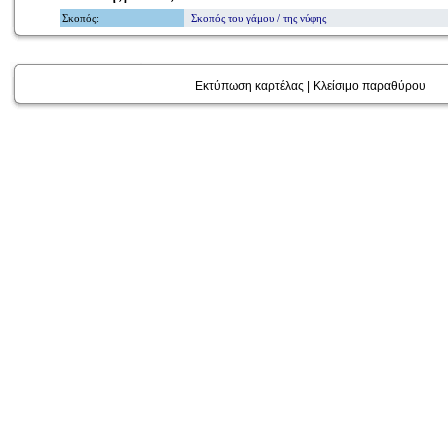
Σκοπός
:
Σκοπός του γάμου / της νύφης
Εκτύπωση καρτέλας
|
Κλείσιμο παραθύρου