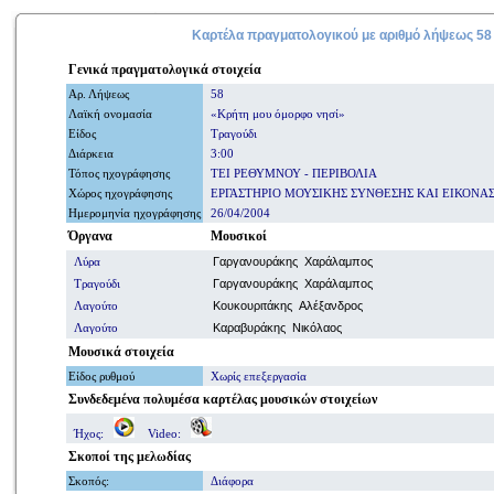
Καρτέλα πραγματολογικού με
αριθμό
λήψεως 58
Γενικά
πραγματολογικά
στοιχεία
Αρ. Λήψ
εω
ς
58
Λαϊκή ονομασία
«Κρήτη μου όμορφο νησί»
Είδος
Τραγούδι
Διάρκεια
3:00
Τόπος ηχογράφησης
ΤΕΙ ΡΕΘΥΜΝΟΥ - ΠΕΡΙΒΟΛΙΑ
Χώρος ηχογράφησης
ΕΡΓΑΣΤΗΡΙΟ ΜΟΥΣΙΚΗΣ ΣΥΝΘΕΣΗΣ ΚΑΙ ΕΙΚΟΝΑ
Ημερομηνία
ηχογράφησης
26/04/2004
Όργανα
Μουσικοί
Λύρα
Γαργανουράκης Χαράλαμπος
Τραγούδι
Γαργανουράκης Χαράλαμπος
Λαγούτο
Κουκουριτάκης Αλέξανδρος
Λαγούτο
Καραβυράκης Νικόλαος
Μουσικά στοιχεία
Είδος ρυθμού
Χωρίς επεξεργασία
Συνδεδεμένα πολυμέσα
καρτέλας μουσικών στοιχείων
Ήχος:
Video:
Σκοποί
της μελωδίας
Σκοπός
:
Διάφορα