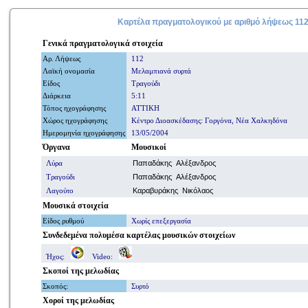
Καρτέλα πραγματολογικού με
αριθμό
λήψεως 11
Γενικά
πραγματολογικά
στοιχεία
Αρ. Λήψ
εω
ς
112
Λαϊκή ονομασία
Μελαμπιανά συρτά
Είδος
Τραγούδι
Διάρκεια
5:11
Τόπος ηχογράφησης
ΑΤΤΙΚΗ
Χώρος ηχογράφησης
Κέντρο Διοασκέδασης: Γοργόνα, Νέα Χαλκηδόνα
Ημερομηνία
ηχογράφησης
13/05/2004
Όργανα
Μουσικοί
Λύρα
Παπαδάκης Αλέξανδρος
Τραγούδι
Παπαδάκης Αλέξανδρος
Λαγούτο
Καραβυράκης Νικόλαος
Μουσικά στοιχεία
Είδος ρυθμού
Χωρίς επεξεργασία
Συνδεδεμένα πολυμέσα
καρτέλας μουσικών στοιχείων
Ήχος:
Video:
Σκοποί
της μελωδίας
Σκοπός
:
Συρτό
Χοροί
της μελωδίας