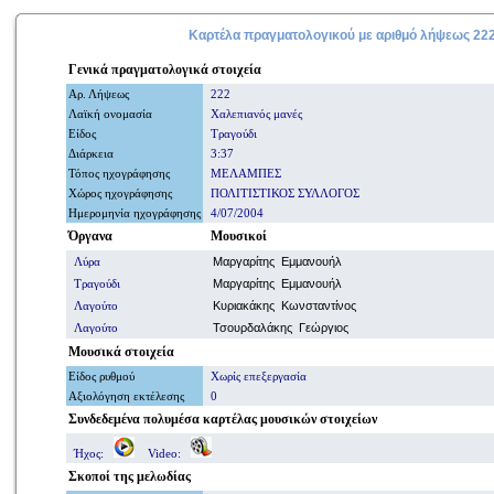
Καρτέλα πραγματολογικού με
αριθμό
λήψεως 22
Γενικά
πραγματολογικά
στοιχεία
Αρ. Λήψ
εω
ς
222
Λαϊκή ονομασία
Χαλεπιανός μανές
Είδος
Τραγούδι
Διάρκεια
3:37
Τόπος ηχογράφησης
ΜΕΛΑΜΠΕΣ
Χώρος ηχογράφησης
ΠΟΛΙΤΙΣΤΙΚΟΣ ΣΥΛΛΟΓΟΣ
Ημερομηνία
ηχογράφησης
4/07/2004
Όργανα
Μουσικοί
Λύρα
Μαργαρίτης Εμμανουήλ
Τραγούδι
Μαργαρίτης Εμμανουήλ
Λαγούτο
Κυριακάκης Κωνσταντίνος
Λαγούτο
Τσουρδαλάκης Γεώργιος
Μουσικά στοιχεία
Είδος ρυθμού
Χωρίς επεξεργασία
Αξιολόγηση εκτέλεσης
0
Συνδεδεμένα πολυμέσα
καρτέλας μουσικών στοιχείων
Ήχος:
Video:
Σκοποί
της μελωδίας