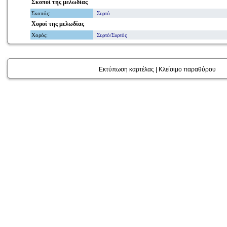
Σκοποί
της μελωδίας
Σκοπός
:
Συρτό
Χοροί
της μελωδίας
Χορός
:
Συρτό/Συρτός
Εκτύπωση καρτέλας
|
Κλείσιμο παραθύρου