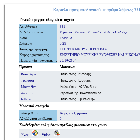
Καρτέλα πραγματολογικού με
αριθμό
λήψεως 33
Γενικά
πραγματολογικά
στοιχεία
Αρ. Λήψ
εω
ς
331
Λαϊκή ονομασία
Συρτό του Μανώλη Μανασάκη άλλο, «Ο αϊτός»
Είδος
Τραγούδι
Διάρκεια
6:29
Τόπος ηχογράφησης
ΤΕΙ ΡΕΘΥΜΝΟΥ - ΠΕΡΙΒΟΛΙΑ
Χώρος ηχογράφησης
ΕΡΓΑΣΤΗΡΙΟ ΜΟΥΣΙΚΗΣ ΣΥΝΘΕΣΗΣ ΚΑΙ ΕΙΚΟΝΑ
Ημερομηνία
ηχογράφησης
28/10/2004
Όργανα
Μουσικοί
Βιολόλυρα
Τσικνάκης Ιωάννης
Τραγούδι
Τσικνάκης Ιωάννης
Μαντολίνο
Καλεμάκης Αλέξανδρος
Λαγούτο
Στρατιδάκης Κωνσταντίνος
Κιθάρα
Τσικνάκης Εμμανουήλ
Μουσικά στοιχεία
Είδος ρυθμού
Χωρίς επεξεργασία
Αξιολόγηση εκτέλεσης
0
Συνδεδεμένα πολυμέσα
καρτέλας μουσικών στοιχείων
Ήχος:
Video: