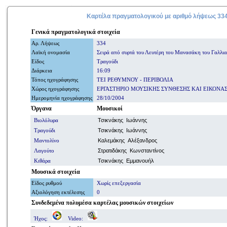
Καρτέλα πραγματολογικού με
αριθμό
λήψεως 33
Γενικά
πραγματολογικά
στοιχεία
Αρ. Λήψ
εω
ς
334
Λαϊκή ονομασία
Σειρά από συρτά του Λευτέρη του Μανασάκη του Γαλλι
Είδος
Τραγούδι
Διάρκεια
16:09
Τόπος ηχογράφησης
ΤΕΙ ΡΕΘΥΜΝΟΥ - ΠΕΡΙΒΟΛΙΑ
Χώρος ηχογράφησης
ΕΡΓΑΣΤΗΡΙΟ ΜΟΥΣΙΚΗΣ ΣΥΝΘΕΣΗΣ ΚΑΙ ΕΙΚΟΝΑ
Ημερομηνία
ηχογράφησης
28/10/2004
Όργανα
Μουσικοί
Βιολόλυρα
Τσικνάκης Ιωάννης
Τραγούδι
Τσικνάκης Ιωάννης
Μαντολίνο
Καλεμάκης Αλέξανδρος
Λαγούτο
Στρατιδάκης Κωνσταντίνος
Κιθάρα
Τσικνάκης Εμμανουήλ
Μουσικά στοιχεία
Είδος ρυθμού
Χωρίς επεξεργασία
Αξιολόγηση εκτέλεσης
0
Συνδεδεμένα πολυμέσα
καρτέλας μουσικών στοιχείων
Ήχος:
Video: