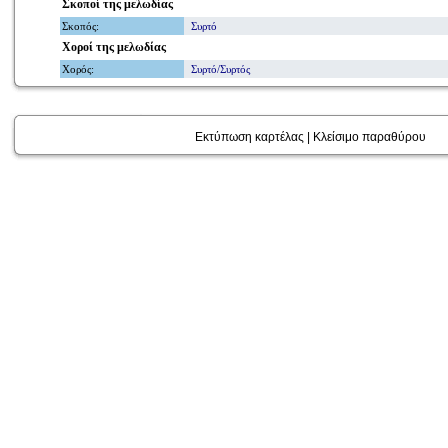
Σκοποί
της μελωδίας
Σκοπός
:
Συρτό
Χοροί
της μελωδίας
Χορός
:
Συρτό/Συρτός
Εκτύπωση καρτέλας
|
Κλείσιμο παραθύρου