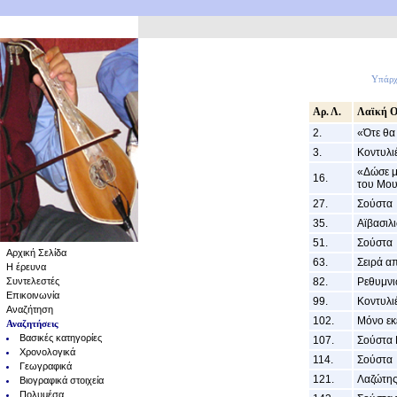
Υπάρχ
Αρ. Λ.
Λαϊκή Ο
2.
«Ότε θα
3.
Κοντυλι
«Δώσε μ
16.
του Μου
27.
Σούστα
35.
Αϊβασιλ
51.
Σούστα
Αρχική Σελίδα
63.
Σειρά α
Η έρευνα
Συντελεστές
82.
Ρεθυμνι
Επικοινωνία
99.
Κοντυλι
Αναζήτηση
102.
Μόνο εκ
Αναζητήσεις
Βασικές κατηγορίες
107.
Σούστα 
Χρονολογικά
114.
Σούστα
Γεωγραφικά
121.
Λαζώτη
Βιογραφικά στοιχεία
Πολυμέσα