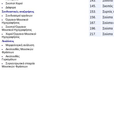
143.
Σούστα 
Σκοποί-Χοροί
145.
Σκοπός 
Διάφορα
Συνδυαστικές αναζητήσεις
153.
Συρτός 
Συνδυασμοί οργάνων
156.
Σούστα
Όργανα-Μουσικοί-
Ηχογραφήσεις
167.
Σούστα 
Σκοποί-Όργανα-
196.
Σούστα
Μουσικοί-Ηχογραφήσεις
Χοροί-Όργανα-Μουσικοί-
217.
Σούστα
Ηχογραφήσεις
Αναλύσεις
Μορφολογική ανάλυση
Ακολουθίες Μουσικών
Φράσεων
Ακολουθίες
Γυρισμάτων
Συγκεντρωτικά στοιχεία
Μουσικών Φράσεων