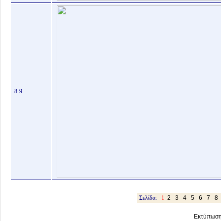
8-9
Σελίδα:
1
2
3
4
5
6
7
8
Εκτύπωση